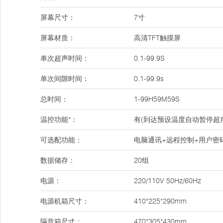
屏幕尺寸：
7寸
屏幕材质：
高清TFT触摸屏
单次超声时间：
0.1-99.9S
单次间隙时间：
0.1-99.9s
总时间：
1-99H59M59S
温控功能*：
有(到达预设温度自动暂停超
可选配功能：
电脑通讯+远程控制+用户密
数据储存：
20组
电源：
220/110V 50Hz/60Hz
电源机箱尺寸：
410*225*290mm
隔音箱尺寸：
470*305*430mm