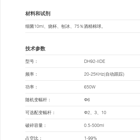
材料和试剂
细菌10ml、烧杯、刨冰、75％酒精棉球。
技术参数
型号：
DH92-IIDE
频率：
20-25KHz(自动跟踪)
功率：
650W
随机变幅杆：
Φ6
可选配变幅杆：
Φ2、3、10
破碎容量：
0.5-500ml
占空比：
1-99%