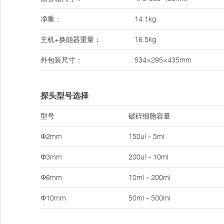
净重：
14.1kg
主机+换能器重量：
16.5kg
外包装尺寸：
534×295×435mm
探头型号选择
型号
破碎细胞容量
Φ2mm
150ul－5ml
Φ3mm
200ul－10ml
Φ6mm
10ml－200ml
Φ10mm
50ml－500ml