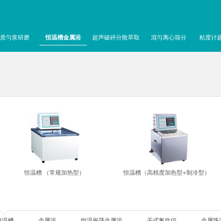
质匀浆研磨
恒温槽金属浴
超声破碎分散萃取
混匀离心筛分
粘度计
恒温槽 （常规加热型）
恒温槽（高精度加热型+制冷型）
恒温槽
金属浴
恒温振荡金属浴
干式氮吹仪
金属珠