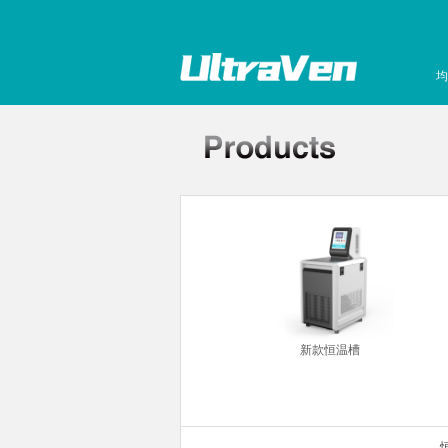
均
你金属浴
新款恒温槽