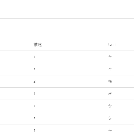
描述
Unit
1
台
1
个
2
根
1
根
1
份
1
份
1
份