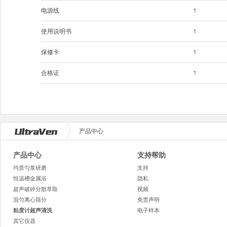
电源线
1
使用说明书
1
保修卡
1
合格证
1
产品中心
产品中心
支持帮助
均质匀浆研磨
支持
恒温槽金属浴
隐私
超声破碎分散萃取
视频
混匀离心筛分
免责声明
粘度计超声清洗
电子样本
其它仪器