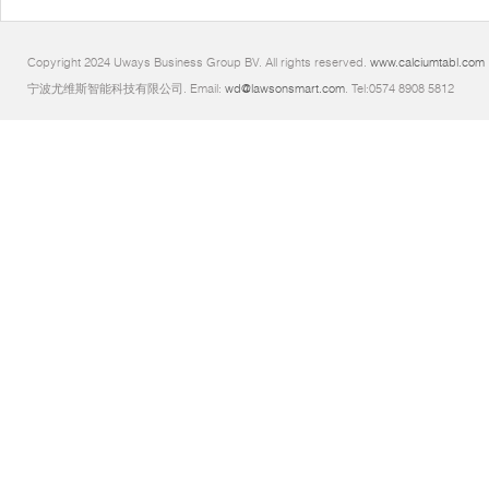
Copyright 2024 Uways Business Group BV. All rights reserved.
www.calciumtabl.com
宁波尤维斯智能科技有限公司. Email:
wd@lawsonsmart.com
. Tel:0574 8908 5812