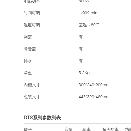
加热功率：
800W
时间可调：
1-999 min
温度可调：
室温～80℃
网篮：
有
降音盖：
有
排水：
有
净重：
5.2Kg
内槽尺寸：
300*240*200mm
包装尺寸：
445*320*460mm
DTS系列参数列表
型号：
容量
频率
超声功率
功