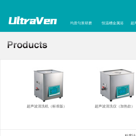
均质匀浆研磨
恒温槽金属浴
超
超声波清洗机（标准版）
超声波清洗仪（加热款）
粘度计