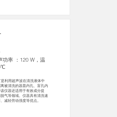
T
仪
声功率 ：120 W，温
0℃
0DT是利用超声波在清洗液体中
剥离被清洗的器皿内孔、盲孔内
外该仪器还适用于有效成分提
相脱气等领域。仪器具有清洗速
面、减轻劳动强度等优点。