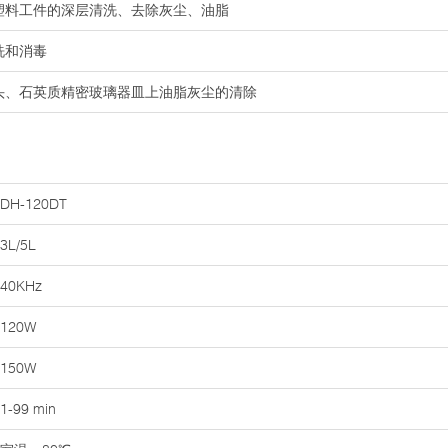
及塑料工件的深层清洗、去除灰尘、油脂
洗和消毒
镜头、石英质精密玻璃器皿上油脂灰尘的清除
DH-120DT
3L/5L
40KHz
120W
150W
1-99 min