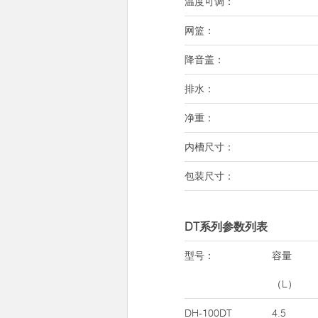
温度可调：
网篮：
降音盖：
排水：
净重：
内槽尺寸：
包装尺寸：
DT系列参数列表
型号：
容量
（L）
DH-100DT
4.5