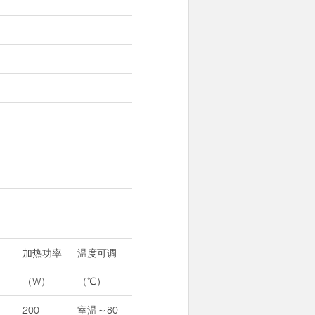
加热功率
温度可调
（W）
（℃）
200
室温～80