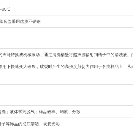
80℃
降音盖采用优质不锈钢
的声能转换成机械振动，通过清洗槽壁将超声波辐射到槽子中的清洗液。
作用下快速变大破裂，破裂时产生的高强度剪切力作用于各类样品上，从
的清洗；液体试剂脱气；样品破碎、均质、分散
链子等饰品的彻底清洁、恢复光彩