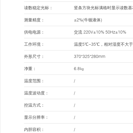
读数稳定光标：
竖条方块光标满格时显示读数基
测量精度：
±2%(牛顿液体)
供电电源：
交流 220V±10% 50Hz±10%
工作环境：
温度5℃~35℃，相对湿度不大于
外形尺寸：
370*325*280mm
净重：
6.8㎏
温度范围：
/
温度波动度：
/
控温方式：
/
显示分辨率：
/
内胆容积：
/