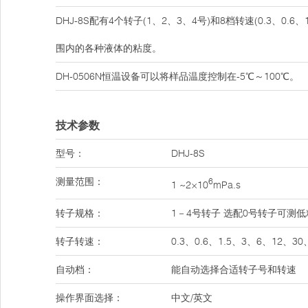
DHJ-8S配有4个转子(1、2、3、4号)和8档转速(0.3、0
围内的各种液体的粘度。
DH-0506N恒温设备可以将样品温度控制在-5℃～100℃。
技术参数
型号：
DHJ-8S
测量范围：
6
1 ~2×10
mPa.s
转子规格：
1－4号转子 选配0号转子可测低粘度
转子转速：
0.3、0.6、1.5、3、6、12、30
自动档：
能自动选择合适转子号和转速
操作界面选择：
中文/英文