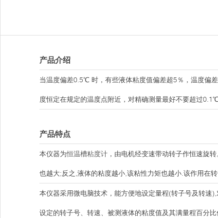
产品介绍
当温度偏差0.5℃ 时，有些液体粘度值偏差超5％，温度
度恒定在规定的温度点附近，对精确测量最好不要超过0.1
产品特点
本仪器为
恒温槽粘度计
，由电机经变速带动转子作恒速旋转
也越大;反之,液体的粘度越小,该粘性力矩也越小.该作用
本仪器采用微电脑技术，能方便地设定量程(转子号及转速)
设定的转子号、转速、被测液体的粘度值及其满量程百分比