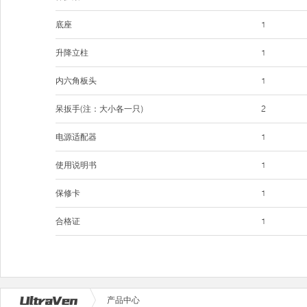
底座
1
升降立柱
1
内六角板头
1
呆扳手(注：大小各一只)
2
电源适配器
1
使用说明书
1
保修卡
1
合格证
1
产品中心