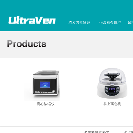
均质匀浆研磨
恒温槽金属浴
超
离心浓缩仪
掌上离心机
多管漩涡混匀仪
多点