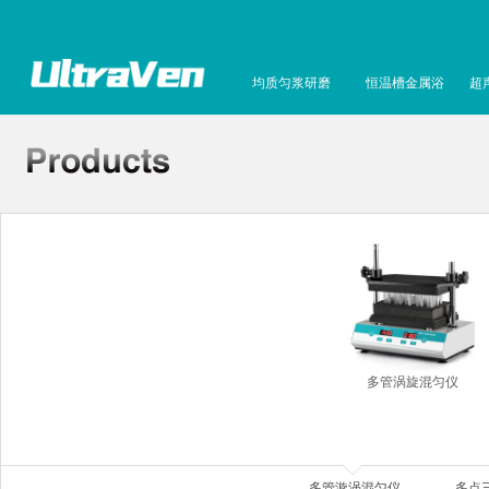
均质匀浆研磨
恒温槽金属浴
超
多管涡旋混匀仪
多管漩涡混匀仪
多点